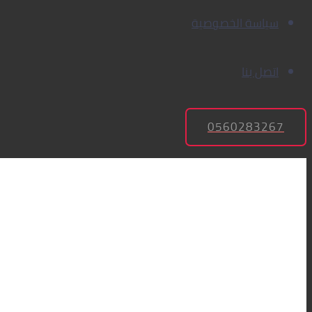
سياسة الخصوصية
اتصل بنا
0560283267