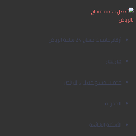
ستار
تخطي
سبا
إلى
الرياض:
المحتوى
أفضل
جلسة
أرقام عاملات مساج 24 ساعة الرياض
مساج
منزلي
بالرياض
من نحن
…
رحلة
خدمات مساج منزلي بالرياض
استرخاء
فاخرة
تصلك
المدونة
أينما
كنت!
الأسئلة الشائعة