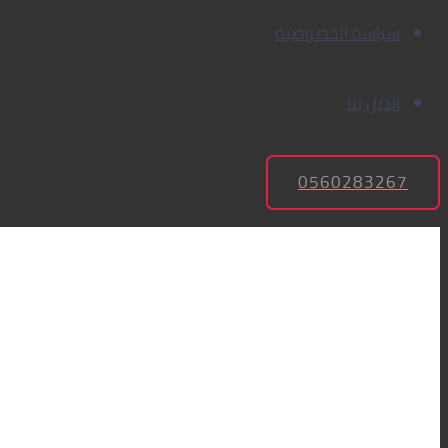
سياسة الخصوصية
اتصل بنا
0560283267