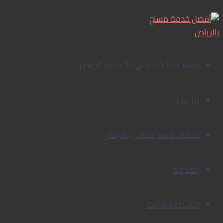
أفضل
تخطي
إلى
مساج
منزلي
المحتوى
بشرق
الرياض:
أرقام عاملات مساج 24 ساعة الرياض
استرخاء
فاخر
يصلك
من نحن
أينما
كنت
خدمات مساج منزلي بالرياض
مع
ستار
سبا
المدونة
الرياض
الأسئلة الشائعة