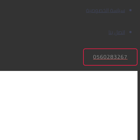
سياسة الخصوصية
اتصل بنا
0560283267