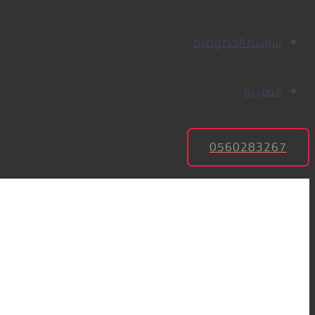
سياسة الخصوصية
اتصل بنا
0560283267