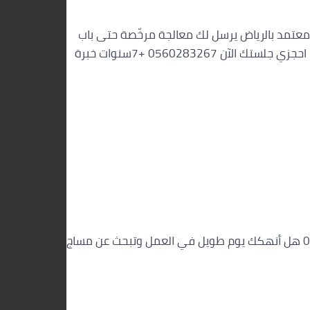
صة بالكامل – ستار سبا 0560283267 هل تبحثين عن مركز مساج معتمد بالرياض يرسل لك معالجة مرخّصة حتى باب
المنزل دون قلق؟ ستار سبا الرياض تقدم جلسات مساج منزلي احترافية في شمال وغرب وشرق الرياض، وعليه يمكنك الحجز الآن بثقة. احجزي جلستك الآن 0560283267 +7سنوات خبرة
⭐ خدمة VIP منذ 2014 — ضمان 5 سنوات عاملات مساج الرياض 24 ساعة تصلك في 30 دقيقة — ستار سبا الرياض 📞 0560283267 هل أنهكك يوم طويل في العمل وتبحث عن مساج