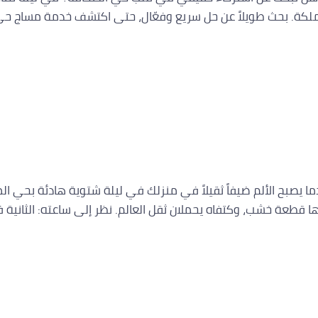
ملكة. بحث طويلاً عن حل سريع وفعّال، حتى اكتشف خدمة مساج ح
لملقا 24 ساعة | ستار سبا الرياض 0560283267 ⭐ عندما يصبح الألم ضيفاً ثقيلاً في منزلك في ل