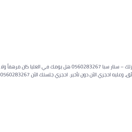
📞 0560283267 حجز جلسة مساج العليا باسترخاء فوري داخل منزلك – ستار 
ر. احجزي جلستك الآن 0560283267 +7سنوات خبرة +1200جلسة منزلية ذات […]