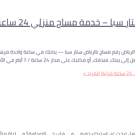
ول لخدمة المساج في الرياض رقم مساج بالرياض ستار سبا — يصلك في ساعة و
، أو مكتبك على مدار 24 ساعة / 7 أيام في الأسبوع.
قراءة المزيد »
حي الصحافة 24 ساعة | ستار سبا الرياض 0560283267 🌟 هل تبحث عن استرخاء حقيقي في قلب حي ال