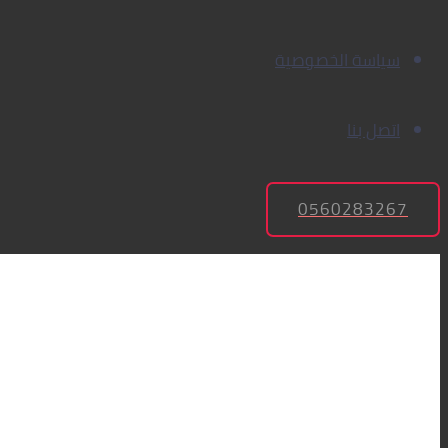
سياسة الخصوصية
اتصل بنا
0560283267