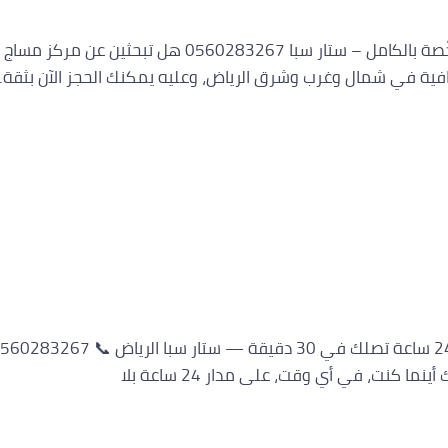
📞 0560283267 مركز مساج معتمد بالرياض لخدمات منزلية مرخّ
نت، في أي وقت، على مدار 24 ساعة بلا