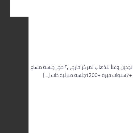
سبا 0560283267 هل يومك في العليا كان مرهقاً ولا تجدين وقتاً للذهاب لمركز خارجي؟ حجز جلسة مساج