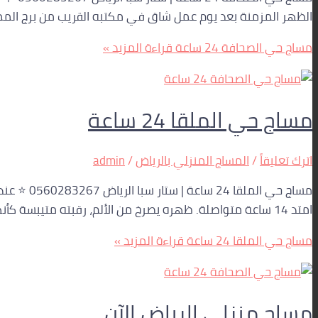
الظهر المزمنة بعد يوم عمل شاق في مكتبه القريب من برج الم
مساج حي الصحافة 24 ساعة
قراءة المزيد »
مساج حي الملقا 24 ساعة
اترك تعليقاً
/
المساج المنزلي بالرياض
/
admin
مساج حي ا
امتد 14 ساعة متواصلة. ظهره يصرخ من الألم، رقبته متيبسة كأنها قطعة خشب، وكتفاه يحملان ثقل العالم. نظر إلى ساعته: الثانية فجراً.
مساج حي الملقا 24 ساعة
قراءة المزيد »
مساج منزلي الرياض الآن