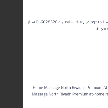
الرئيسية ستار سبا الرياض › مساج منزلي الرياض الآن خدمة نشطة الآن • وصول 45 دقيقة • كل أحياء الرياض مساج منزلي الرياض الآن سبا 5 نجوم في بيتك – اتصل: 0560283267 ستار
Home Massage North Riyadh | Premium At
Massage North Riyadh Premium at-home rela