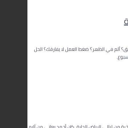
احدة مرهق؟ ألم في الظهر؟ ضغط العمل لا يفارقك؟ الحل
صحافة؟ في ليلة متأخرة من ليالي الرياض الحارة، كان أحمد يعاني من آلام