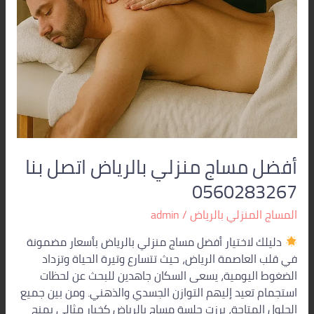
أفضل مساج منزلي بالرياض اتصل بنا
0560283267
المساج المنزلي بالرياض
/
admin
دليلك لاختيار أفضل مساج منزلي بالرياض بأسعار مضمونة
في قلب العاصمة الرياض، حيث تتسارع وتيرة الحياة وتزداد
الضغوط اليومية، يسعى السكان جاهدين للبحث عن لحظات
استجمام تعيد إليهم التوازن الجسدي والذهني. ومن بين جميع
الحلول المتاحة، برزت جلسة مساج بالرياض كخيار مثالي يمنح