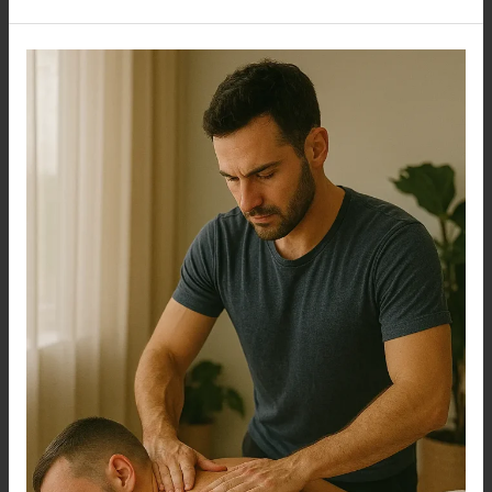
أفضل
مساج
منزلي
بالرياض
اتصل
بنا
0560283267