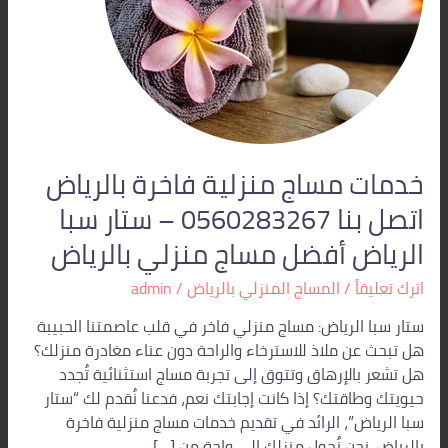
0560283267
–
ستار
سبا
الرياض
أفضل
مساج
منزلي
خدمات مساج منزلية فاخرة بالرياض
بالرياض
اتصل بنا 0560283267 – ستار سبا
الرياض أفضل مساج منزلي بالرياض
اترك تعليقاً
/
المساج المنزلي بالرياض
/
admin
ستار سبا الرياض: مساج منزلي فاخر في قلب عاصمتنا الحبيبة
هل تبحث عن ملاذ للاسترخاء والراحة دون عناء مغادرة منزلك؟
هل تشعر بالإرهاق وتتوق إلى تجربة مساج استثنائية تُجدد
حيويتك وطاقتك؟ إذا كانت إجابتك نعم، فدعنا نُقدم لك “ستار
سبا الرياض”، الرائد في تقديم خدمات مساج منزلية فاخرة
بالرياض. نحن نُحول منزلك إلى واحة من […]