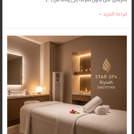
قراءة المزيد »
أفضل
مساج
منزلي
بشرق
الرياض:
استرخاء
فاخر
يصلك
أينما
كنت
مع
ستار
سبا
الرياض