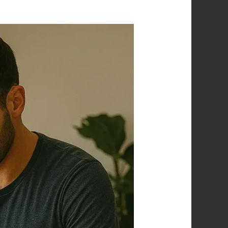
ستار
سبا
الرياض:
أفضل
مساج
علاجي
في
المنزل
بالرياض
لتجربة
استرخاء
لا
مثيل
لها
0560283267