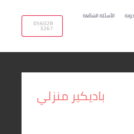
دونة
الأسئلة الشائعة
056028
3267
باديكير منزلي