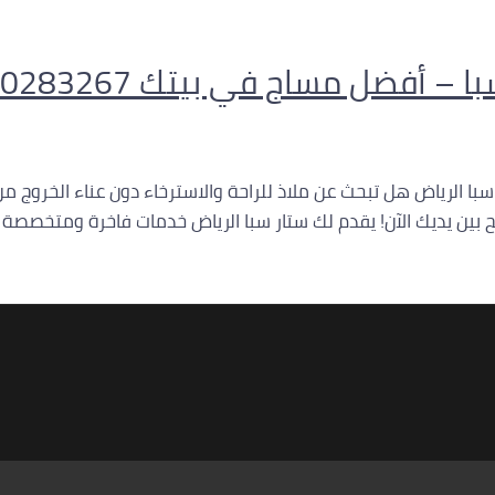
 أفضل مساج في بيتك 0560283267
 سبا الرياض هل تبحث عن ملاذ للراحة والاسترخاء دون عناء الخروج
ين يديك الآن! يقدم لك ستار سبا الرياض خدمات فاخرة ومتخصصة ف