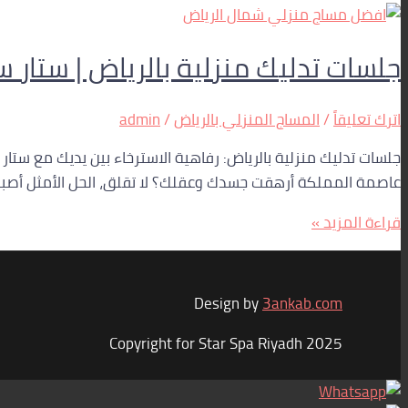
جلسات تدليك منزلية بالرياض | ستار سبا –
اترك تعليقاً
/
المساج المنزلي بالرياض
/
admin
جلسات تدليك منزلية بالرياض: رفاهية الاسترخاء بين يديك مع ستار
عاصمة المملكة أرهقت جسدك وعقلك؟ لا تقلق، الحل الأمثل أصبح ب
قراءة المزيد »
Design by
3ankab.com
Copyright for Star Spa Riyadh 2025