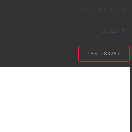
سياسة الخصوصية
اتصل بنا
0560283267