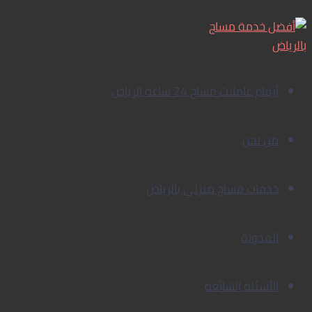
تخطي
جلسات
إلى
تدليك
منزلية
المحتوى
بالرياض
|
أرقام عاملات مساج 24 ساعة الرياض
ستار
سبا
–
من نحن
أفضل
مساج
خدمات مساج منزلي بالرياض
في
بيتك
0560283267
المدونة
الأسئلة الشائعة