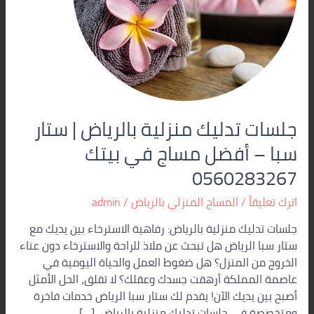
–
أفضل
مساج
في
بيتك
0560283267
جلسات تدليك منزلية بالرياض | ستار
سبا – أفضل مساج في بيتك
0560283267
اترك تعليقاً
/
المساج المنزلي بالرياض
/
admin
جلسات تدليك منزلية بالرياض: رفاهية الاسترخاء بين يديك مع
ستار سبا الرياض هل تبحث عن ملاذ للراحة والاسترخاء دون عناء
الخروج من المنزل؟ هل ضغوط العمل والحياة اليومية في
عاصمة المملكة أرهقت جسدك وعقلك؟ لا تقلق، الحل الأمثل
أصبح بين يديك الآن! يقدم لك ستار سبا الرياض خدمات فاخرة
ومتخصصة في جلسات تدليك منزلية بالرياض، […]