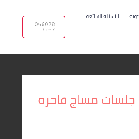
دونة
الأسئلة الشائعة
056028
3267
جلسات مساج فاخرة