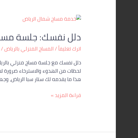
دلل
نفسك:
دلل نفسك: جلسة مساج منز
جلسة
مساج
اترك تعليقاً
/
المساج المنزلي بالرياض
/
منزلي
بالرياض
دلل نفسك مع جلسة مساج منزلي بالرياض
|
لحظات من الهدوء والاسترخاء ضرورة لا ر
ستار
هذا ما يقدمه لك ستار سبا الرياض، وج
سبا
–
قراءة المزيد »
خدمة
24
ساعة