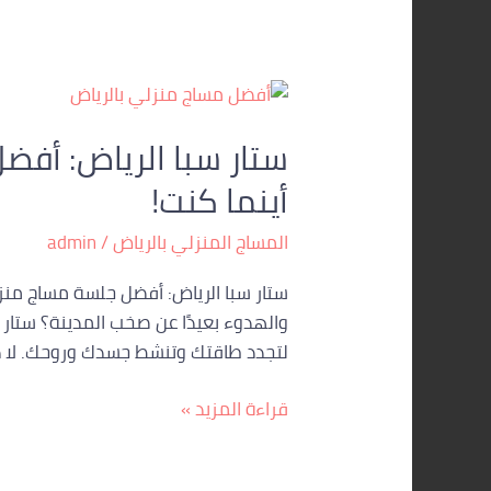
ستار
سبا
ستار سبا الرياض: أفض
الرياض:
أفضل
أينما كنت!
جلسة
مساج
المساج المنزلي بالرياض
/
admin
منزلي
ستار سبا الرياض: أفضل جلسة مساج منزل
بالرياض
والهدوء بعيدًا عن صخب المدينة؟ ستار س
…
لتجدد طاقتك وتنشط جسدك وروحك. لا 
رحلة
استرخاء
قراءة المزيد »
فاخرة
تصلك
أينما