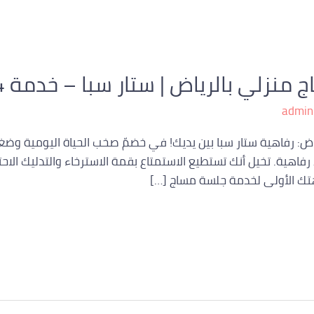
لي بالرياض | ستار سبا – خدمة 24 ساعة
admin
: رفاهية ستار سبا بين يديك! في خضمّ صخب الحياة اليومية وضغو
فاهية. تخيل أنك تستطيع الاستمتاع بقمة الاسترخاء والتدليك الاحت
هتك الأولى لخدمة جلسة مساج […]