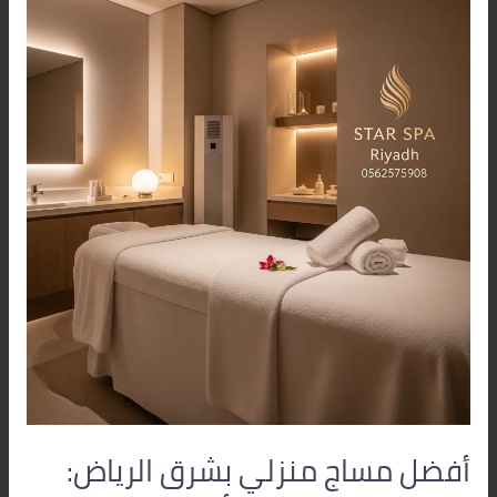
مساج
منزلي
بشرق
الرياض:
استرخاء
فاخر
يصلك
أينما
كنت
مع
ستار
سبا
الرياض
أفضل مساج منزلي بشرق الرياض: