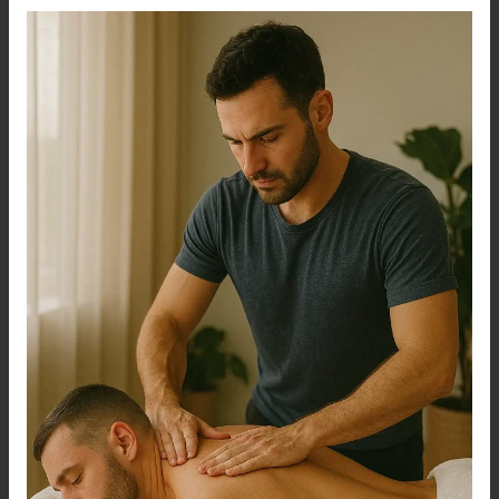
ستار
سبا
الرياض:
أفضل
مساج
علاجي
في
المنزل
بالرياض
لتجربة
استرخاء
لا
مثيل
لها
0560283267