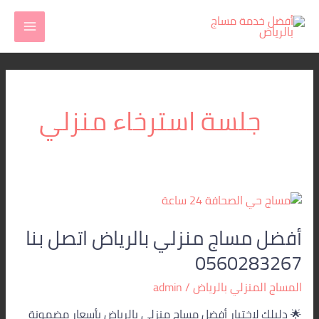
خطي
MAIN
لى
MENU
لمحتوى
جلسة استرخاء منزلي
أفضل
مساج
أفضل مساج منزلي بالرياض اتصل بنا
منزلي
بالرياض
0560283267
اتصل
بنا
المساج المنزلي بالرياض
/
admin
0560283267
🌟 دليلك لاختيار أفضل مساج منزلي بالرياض بأسعار مضمونة