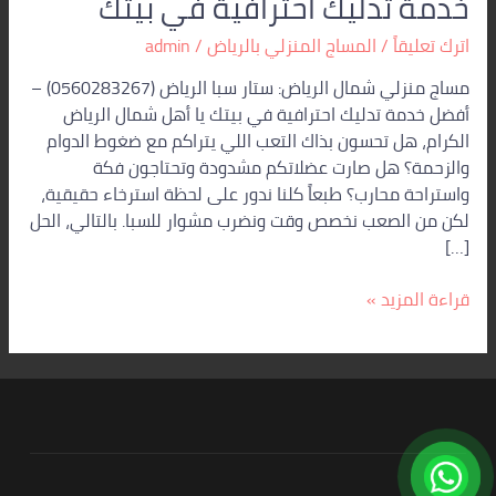
خدمة تدليك احترافية في بيتك
سبا
الرياض
اترك تعليقاً
/
المساج المنزلي بالرياض
/
admin
(0560283267)
–
مساج منزلي شمال الرياض: ستار سبا الرياض (0560283267) –
أفضل
أفضل خدمة تدليك احترافية في بيتك يا أهل شمال الرياض
خدمة
الكرام، هل تحسون بذاك التعب اللي يتراكم مع ضغوط الدوام
تدليك
والزحمة؟ هل صارت عضلاتكم مشدودة وتحتاجون فكة
احترافية
واستراحة محارب؟ طبعاً كلنا ندور على لحظة استرخاء حقيقية،
في
لكن من الصعب نخصص وقت ونضرب مشوار للسبا. بالتالي، الحل
بيتك
[…]
قراءة المزيد »