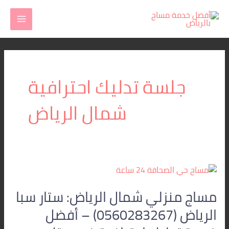
خطي
MAIN
لى
MENU
لمحتوى
جلسة تدليك احترافية
شمال الرياض
مساج
منزلي
مساج منزلي شمال الرياض: ستار سبا
شمال
الرياض:
الرياض (0560283267) – أفضل
ستار