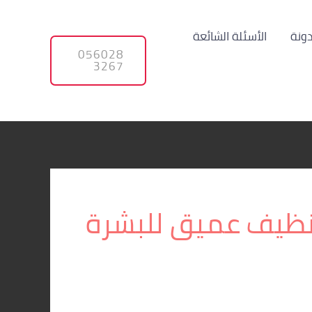
دونة
الأسئلة الشائعة
056028
3267
نظيف عميق للبشرة