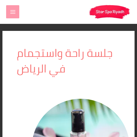
خطي
MAIN
لى
MENU
لمحتوى
جلسة راحة واستجمام
في الرياض
جلسات
تدليك
منزلية
بالرياض
|