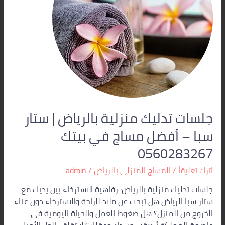
ستار
سبا
–
أفضل
مساج
في
بيتك
0560283267
جلسات تدليك منزلية بالرياض | ستار
سبا – أفضل مساج في بيتك
0560283267
اترك تعليقاً
/
المساج المنزلي بالرياض
/
admin
جلسات تدليك منزلية بالرياض: رفاهية الاسترخاء بين يديك مع
ستار سبا الرياض هل تبحث عن ملاذ للراحة والاسترخاء دون عناء
الخروج من المنزل؟ هل ضغوط العمل والحياة اليومية في