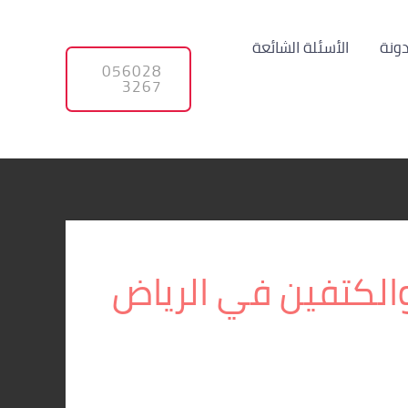
دونة
الأسئلة الشائعة
056028
3267
الكتفين في الرياض