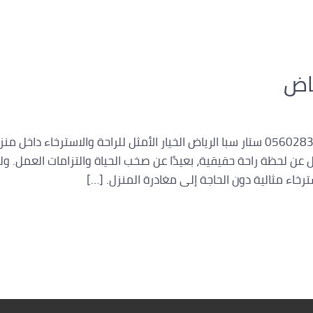
ياض
رقم مساج منزلي بالرياض اتصل بنا 0560283267 ستار سبا الرياض الخيار الأمثل للراحة وا
ل عن لحظة راحة حقيقية، بعيدًا عن صخب الحياة والتزامات العمل. ول
رخاء مثالية دون الحاجة إلى مغادرة المنزل. […]