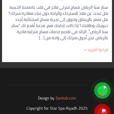
–
ستار سبا الرياض: مساج منزلي فاخر في قلب عاصمتنا الحبيبة
ستار
هل تبحث عن ملاذ للاسترخاء والراحة دون عناء مغادرة منزلك؟
سبا
هل تشعر بالإرهاق وتتوق إلى تجربة مساج استثنائية تُجدد
الرياض
حيويتك وطاقتك؟ إذا كانت إجابتك نعم، فدعنا نُقدم لك “ستار
أفضل
سبا الرياض”، الرائد في تقديم خدمات مساج منزلية فاخرة
مساج
بالرياض. نحن نُحول منزلك إلى واحة من […]
منزلي
بالرياض
قراءة المزيد »
Design by
3ankab.com
Copyright for Star Spa Riyadh 2025