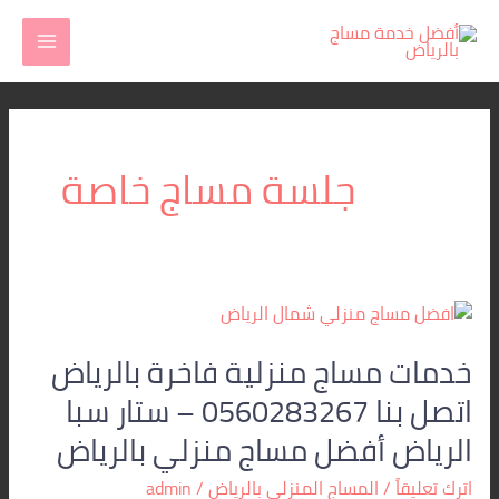
خطي
MAIN
لى
MENU
لمحتوى
جلسة مساج خاصة
خدمات
مساج
خدمات مساج منزلية فاخرة بالرياض
منزلية
فاخرة
اتصل بنا 0560283267 – ستار سبا
بالرياض
الرياض أفضل مساج منزلي بالرياض
اتصل
بنا
اترك تعليقاً
/
المساج المنزلي بالرياض
/
admin
0560283267