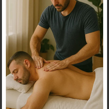
بنا
0560283267