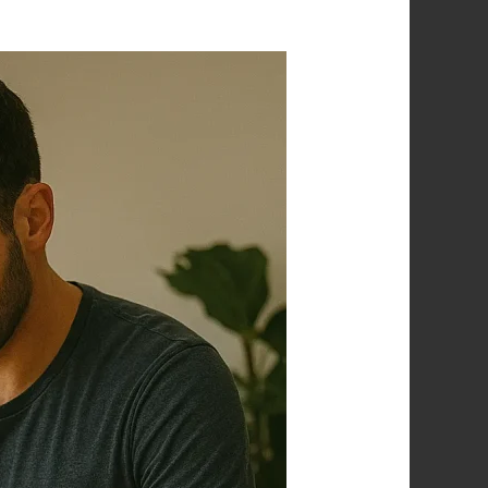
أفضل
مساج
منزلي
بالرياض
اتصل
بنا
0560283267