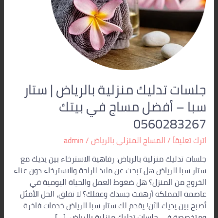
–
أفضل
مساج
في
بيتك
0560283267
جلسات تدليك منزلية بالرياض | ستار
سبا – أفضل مساج في بيتك
0560283267
اترك تعليقاً
/
المساج المنزلي بالرياض
/
admin
جلسات تدليك منزلية بالرياض: رفاهية الاسترخاء بين يديك مع
ستار سبا الرياض هل تبحث عن ملاذ للراحة والاسترخاء دون عناء
الخروج من المنزل؟ هل ضغوط العمل والحياة اليومية في
عاصمة المملكة أرهقت جسدك وعقلك؟ لا تقلق، الحل الأمثل
أصبح بين يديك الآن! يقدم لك ستار سبا الرياض خدمات فاخرة
ومتخصصة في جلسات تدليك منزلية بالرياض، […]