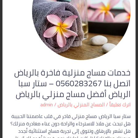
اتصل
بنا
0560283267
–
ستار
سبا
الرياض
أفضل
مساج
منزلي
خدمات مساج منزلية فاخرة بالرياض
بالرياض
اتصل بنا 0560283267 – ستار سبا
الرياض أفضل مساج منزلي بالرياض
اترك تعليقاً
/
المساج المنزلي بالرياض
/
admin
ستار سبا الرياض: مساج منزلي فاخر في قلب عاصمتنا الحبيبة
هل تبحث عن ملاذ للاسترخاء والراحة دون عناء مغادرة منزلك؟
هل تشعر بالإرهاق وتتوق إلى تجربة مساج استثنائية تُجدد