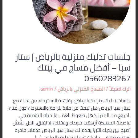
–
أفضل
مساج
في
بيتك
0560283267
جلسات تدليك منزلية بالرياض | ستار
سبا – أفضل مساج في بيتك
0560283267
اترك تعليقاً
/
المساج المنزلي بالرياض
/
admin
جلسات تدليك منزلية بالرياض: رفاهية الاسترخاء بين يديك مع
ستار سبا الرياض هل تبحث عن ملاذ للراحة والاسترخاء دون عناء
الخروج من المنزل؟ هل ضغوط العمل والحياة اليومية في
عاصمة المملكة أرهقت جسدك وعقلك؟ لا تقلق، الحل الأمثل
أصبح بين يديك الآن! يقدم لك ستار سبا الرياض خدمات فاخرة
ومتخصصة في جلسات تدليك منزلية بالرياض، […]