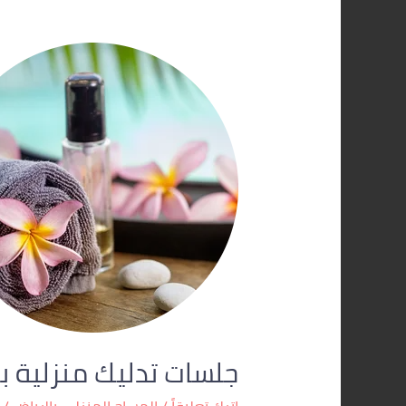
جلسات
تدليك
منزلية
بالرياض
|
ستار
سبا
–
أفضل
مساج
في
بيتك
0560283267
جلسات تدليك منزلية بالري