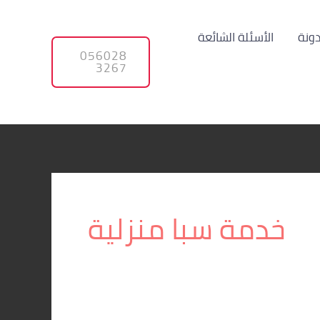
دونة
الأسئلة الشائعة
056028
3267
خدمة سبا منزلية