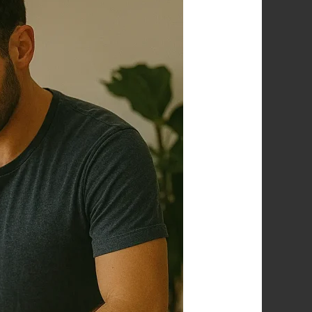
أفضل
مساج
علاجي
في
المنزل
بالرياض
لتجربة
استرخاء
لا
مثيل
لها
0560283267