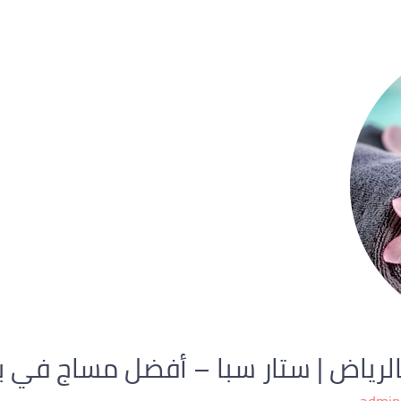
اض | ستار سبا – أفضل مساج في بيتك 83267