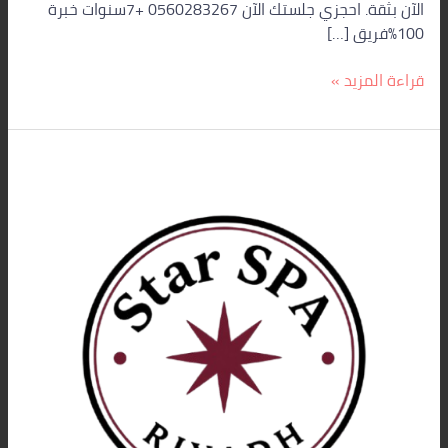
الآن بثقة. احجزي جلستك الآن 0560283267 +7سنوات خبرة
100%فريق […]
قراءة المزيد »
رقم
مساج
بالرياض
0560283267
|
ستار
سبا
–
خدمة
مساج
منزلي
24