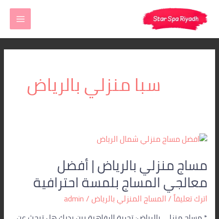
خطي
MAIN
لى
MENU
لمحتوى
سبا منزلي بالرياض
مساج
منزلي
مساج منزلي بالرياض | أفضل
بالرياض
|
معالجي المساج بلمسة احترافية
أفضل
معالجي
اترك تعليقاً
/
المساج المنزلي بالرياض
/
admin
المساج
* مساج منزلي بالرياض: تجربة الرفاهية بين يديك هل تبحث عن