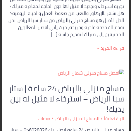
بلمسة
تجربة استرخاء وتجديد لا مثيل لها دون الحاجة لمغادرة منزلك؟
احترافية
هل تشعر بالإرهاق والتعب من ضغوط العمل والحياة اليومية؟
الحل الأمثل هو مساج منزلي بالرياض من ستار سبا الرياض. نحن
نقدم لك خدمة فاخرة ومريحة، حيث يأتي أفضل المعالجين
المحترفين إلى منزلك لتقديم جلسة […]
قراءة المزيد »
مساج
منزلي
مساج منزلي بالرياض 24 ساعة | ستار
بالرياض
24
سبا الرياض – استرخاء لا مثيل له بين
ساعة
يديك!
|
ستار
اترك تعليقاً
/
المساج المنزلي بالرياض
/
admin
سبا
الرياض
مساج منزلي بالرياض 24 ساعة اتصل بنا 0560283267 – ستار