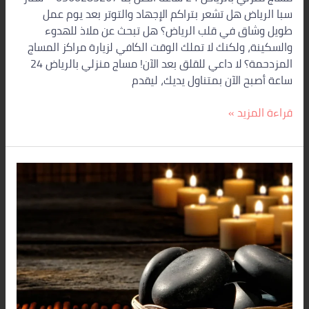
–
سبا الرياض هل تشعر بتراكم الإجهاد والتوتر بعد يوم عمل
استرخاء
طويل وشاق في قلب الرياض؟ هل تبحث عن ملاذ للهدوء
لا
والسكينة، ولكنك لا تملك الوقت الكافي لزيارة مراكز المساج
مثيل
المزدحمة؟ لا داعي للقلق بعد الآن! مساج منزلي بالرياض 24
له
ساعة أصبح الآن بمتناول يديك، ليقدم
بين
يديك!
قراءة المزيد »
خدمات
السبا
المنزلية
بالرياض