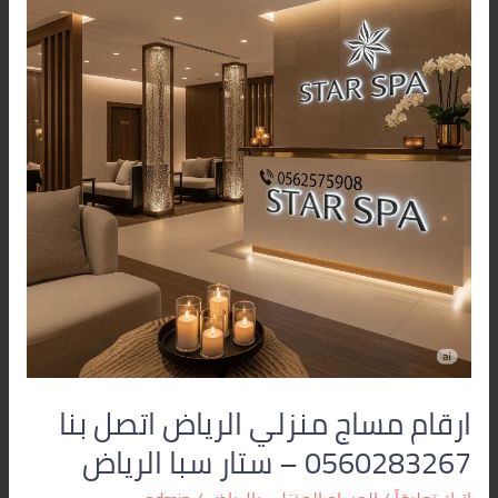
الرياض
اتصل
بنا
0560283267
–
ستار
سبا
الرياض
ارقام مساج منزلي الرياض اتصل بنا
0560283267 – ستار سبا الرياض