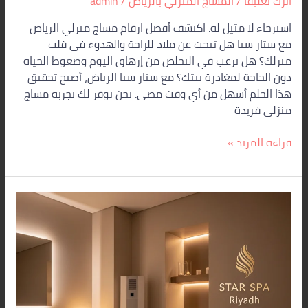
اترك تعليقاً
/
المساج المنزلي بالرياض
/
admin
استرخاء لا مثيل له: اكتشف أفضل ارقام مساج منزلي الرياض
مع ستار سبا هل تبحث عن ملاذ للراحة والهدوء في قلب
منزلك؟ هل ترغب في التخلص من إرهاق اليوم وضغوط الحياة
دون الحاجة لمغادرة بيتك؟ مع ستار سبا الرياض، أصبح تحقيق
هذا الحلم أسهل من أي وقت مضى. نحن نوفر لك تجربة مساج
منزلي فريدة
قراءة المزيد »
كيف
تختار
خدمة
مساج
منزلي
في
الرياض