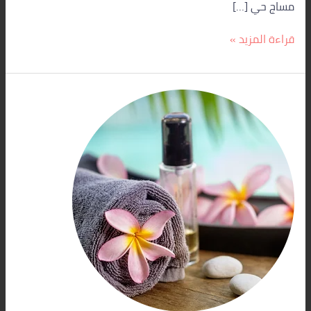
مساج حي […]
قراءة المزيد »
مساج
منزلي
بالرياض
|
أفضل
معالجي
المساج
بلمسة
احترافية