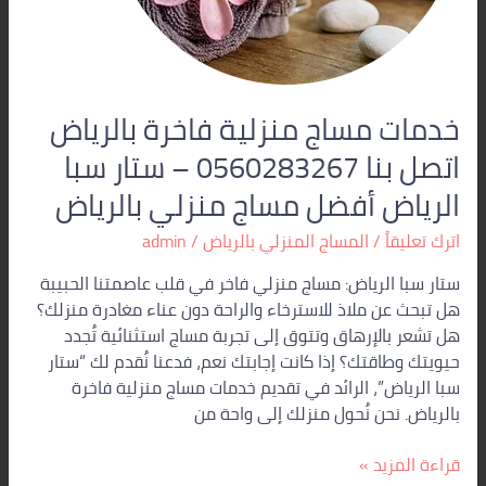
سبا
الرياض
أفضل
مساج
منزلي
خدمات مساج منزلية فاخرة بالرياض
بالرياض
اتصل بنا 0560283267 – ستار سبا
الرياض أفضل مساج منزلي بالرياض
اترك تعليقاً
/
المساج المنزلي بالرياض
/
admin
ستار سبا الرياض: مساج منزلي فاخر في قلب عاصمتنا الحبيبة
هل تبحث عن ملاذ للاسترخاء والراحة دون عناء مغادرة منزلك؟
هل تشعر بالإرهاق وتتوق إلى تجربة مساج استثنائية تُجدد
حيويتك وطاقتك؟ إذا كانت إجابتك نعم، فدعنا نُقدم لك “ستار
سبا الرياض”، الرائد في تقديم خدمات مساج منزلية فاخرة
بالرياض. نحن نُحول منزلك إلى واحة من
قراءة المزيد »