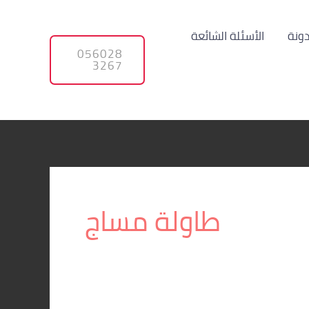
دونة
الأسئلة الشائعة
056028
3267
طاولة مساج