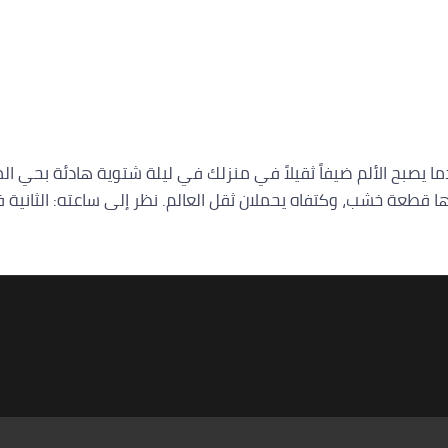
لملقا 24 ساعة | ستار سبا الرياض 0560283267 ⭐ عندما يصبح الألم ضيفاً ثقيلاً في منزلك في ل