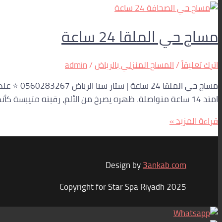
مساج حي الملقا 24 ساعة
اترك تعليقاً
/
المساج المنزلي بالرياض
/
admin
مساج حي ا
امتد 14 ساعة متواصلة. ظهره يصرخ من الألم، رقبته متيبسة كأنها قطعة خشب، وكتفاه يحملان ثقل العالم. نظر إلى ساعته: الثانية فجراً. […]
قراءة المزيد »
Design by
3ankab.com
Copyright for Star Spa Riyadh 2025