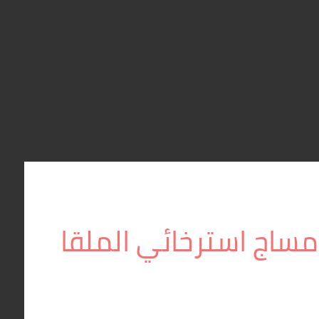
مساج استرخائي الملقا