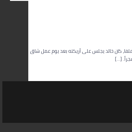
يلة شتوية هادئة بحي الملقا، كان خالد يجلس على أريكته بعد يوم عمل شاق