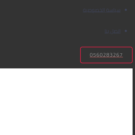
سياسة الخصوصية
اتصل بنا
0560283267