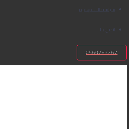
سياسة الخصوصية
اتصل بنا
0560283267