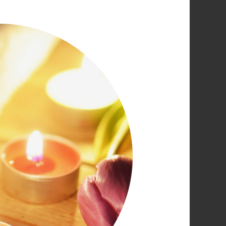
مساج
الرياض
المنزلي
المتطور
–
ستار
سبا
الرياض
اتصل
بنا
0560283267