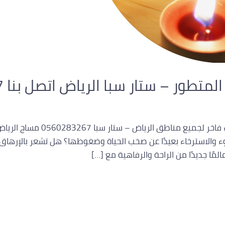
ور – ستار سبا الرياض اتصل بنا 0560283267
مساج الرياض المنزلي المتطور: است
 والاسترخاء بعيدًا عن صخب الحياة وضغوطها؟ هل تشعر بالإرهاق، ال
ًا جديدًا من الراحة والرفاهية مع […]