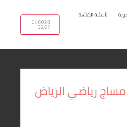
دونة
الأسئلة الشائعة
056028
3267
مساج رياضي الرياض