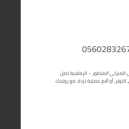
رخاء فاخر لجميع مناطق الرياض – ستار سبا 0560283267 مساج الرياض المنزلي المتطور – الرفاهية تصل
توتر، أو آلام عضلية تزداد مع روتينك