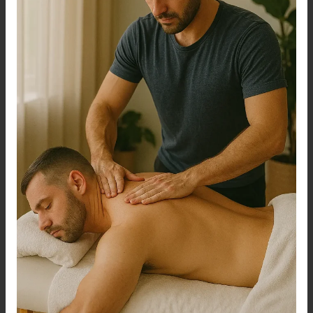
بنا
0560283267