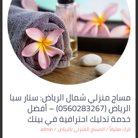
سبا
الرياض
(0560283267)
–
أفضل
خدمة
تدليك
احترافية
في
بيتك
مساج منزلي شمال الرياض: ستار سبا
الرياض (0560283267) – أفضل
خدمة تدليك احترافية في بيتك
اترك تعليقاً
/
المساج المنزلي بالرياض
/
admin