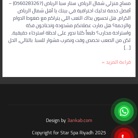
مساج منزلي شمال الرياض: ستار سبا الرياض (0560283267) –
أفضل خدمة تدليك احترافية في بيتك يا أهل شمال الرياض
الكرام، هل تحسون بذاك التعب اللي يتراكم مع ضغوط الدوام
والزحمة؟ هل صارت عضلاتكم مشدودة وتحتاجون فكة
واستراحة محارب؟ طبعاً كلنا ندور على لحظة استرخاء حقيقية،
لكن من الصعب نخصص وقت ونضرب مشوار للسبا. بالتالي، الحل
[…]
قراءة المزيد »
Design by
3ankab.com
Copyright for Star Spa Riyadh 2025