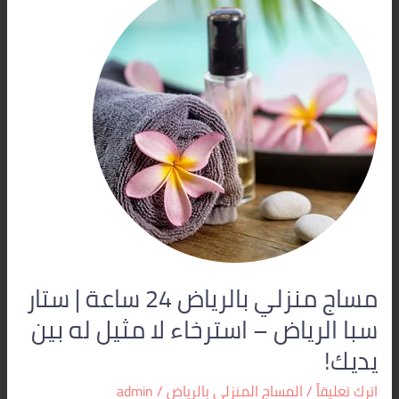
منزلي
بالرياض
24
ساعة
|
ستار
سبا
الرياض
–
استرخاء
لا
مثيل
له
بين
مساج منزلي بالرياض 24 ساعة | ستار
يديك!
سبا الرياض – استرخاء لا مثيل له بين
يديك!
اترك تعليقاً
/
المساج المنزلي بالرياض
/
admin