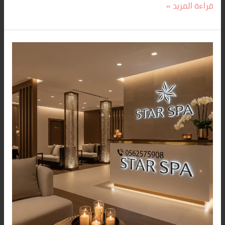
قراءة المزيد »
ارقام
مساج
منزلي
الرياض
اتصل
بنا
0560283267
–
ستار
سبا
الرياض