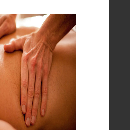
رقم
مساج
منزلي
بالرياض