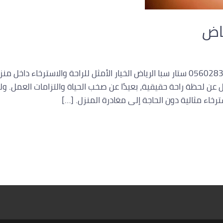
ياض
رقم مساج منزلي بالرياض اتصل بنا 0560283267 ستار سبا الرياض الخيار الأمثل للراحة وا
ل عن لحظة راحة حقيقية، بعيدًا عن صخب الحياة والتزامات العمل. ول
رخاء مثالية دون الحاجة إلى مغادرة المنزل. […]