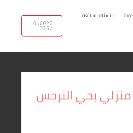
دونة
الأسئلة الشائعة
056028
3267
منزلي بحي النرجس