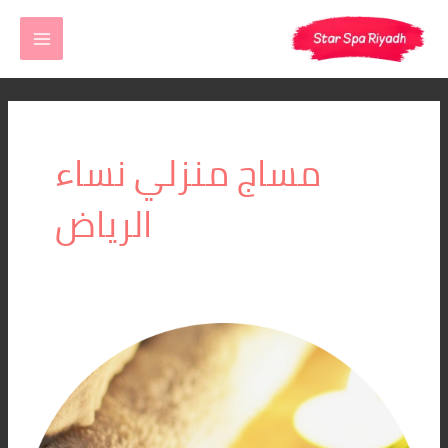
خطي
MAIN
لى
MENU
لمحتوى
مساج منزلي نساء
الرياض
مساج
الرياض
المنزلي
المتطور
–