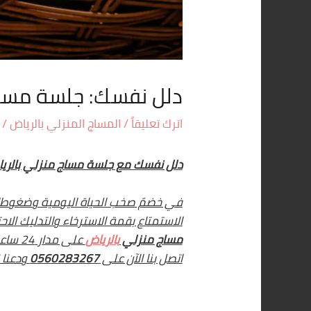
دلل نفسك: جلسة مساج منز
اترك تعليقاً
/
المساج المنزلي بالرياض
/ 
دلل نفسك مع جلسة مساج منزلي بالرياض
في خضمّ صخب الحياة اليومية وضغوطاته
الاستمتاع بقمة الاسترخاء والتدليك الا
مساج منزلي
بالرياض
على م
اتصل بنا الآن على
0560283267
ودعنا 