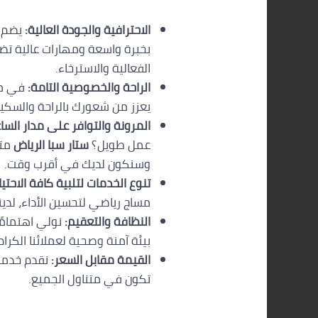
الاحترافية والجودة العالية:
يضم ف
بخبرة واسعة ومهارات عالية تضم
الفعالية والاسترخاء.
الراحة والخصوصية التامة:
في منز
يعزز من شعورك بالراحة والسكي
المرونة والتوافر على مدار السا
عمل طويل؟
ستار سبا الرياض
وسنكون لديك في أقرب وقت.
تنوع الخدمات لتلبية كافة الاحتيا
مساج رياضي لتحسين الأداء، لدي
النظافة والتعقيم:
نولي اهتمامً
بيئة آمنة وصحية لعملائنا الكرام
القيمة مقابل السعر:
نقدم خدماتن
تكون في متناول الجميع.