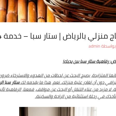
لي بالرياض | ستار سبا – خدمة 24 ساعة
بواسطة
admin
: رفاهية ستار سبا بين يديك!
ا المتزايدة، يصبح البحث عن لحظات من الهدوء والاسترخاء ضرورة 
حترافي دون أن تغادر عتبة منزلك. نعم، هذا ما يقدمه لك
ستار سبا ال
دار 24 ساعة. لا مزيد من عناء التنقل أو البحث عن مواقف، فمعنا، الرفاهي
نأخذك في رحلة استثنائية من الراحة والسكينة.