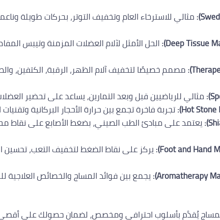
مثالي للاسترخاء العام وتخفيف التوتر، بحركات طويلة وناع
الحل الأمثل لآلام العضلات المزمنة وتيبس المف
مصمم خصيصًا لتخفيف آلام الظهر، الرقبة، الكتفين، وال
مثالي للرياضيين قبل وبعد التمارين، يساعد على تحضير العضلات،
تجربة فاخرة تجمع بين حرارة الأحجار البركانية وتقنيات
يعتمد على مبادئ الطب الصيني، بضغط الأصابع على نقاط محد
يركز على نقاط الضغط لتخفيف التعب، تحسين ال
يجمع بين فوائد المساج والخصائص العلاجية للز
 المساج يُقدَّم بأسلوب احترافي ومخصص، لضمان حصولك على أقصى