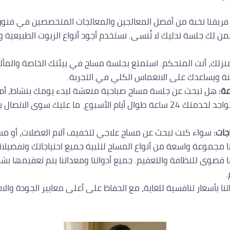
ريقنا نخبة من أفضل المعالجين والمعالجات المتخصصين في فنون ا
ن لك جلسة تدليك لا تُنسى. نستخدم أجود أنواع الزيوت الطبيعية 
لك، أنت المتحكم. استمتع بجلسة مساج في بيئتك الخاصة والمألوفة
نة ويساعدك على الانغماس الكلي في التجربة.
عة:
هل تبحث عن جلسة مساج صباحية منعشة لبدء يومك بنشاط، أم 
متواجد لخدمتك 24 ساعة طوال أيام الأسبوع. ما عليك سوى الا
جات:
سواء كنت تبحث عن مساج علاجي لتخفيف آلام العضلات، أو مسا
نا مجموعة واسعة من أنواع المساج لتلبية جميع احتياجاتك وتفضيلات
ا قصوى للنظافة والتعقيم. جميع أدواتنا ومعداتنا يتم تعقيمها 
.
ا بأسعار تنافسية للغاية، مع الحفاظ على أعلى معايير الجودة والاح