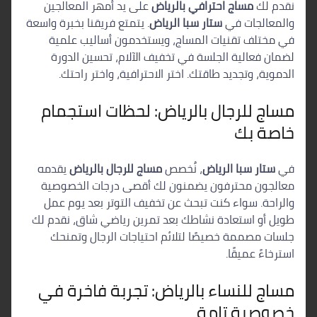
نقدم لك
مساج احترافي بالرياض
على يد أمهر المعالجين
والمعالجات في
ستار سبا الرياض
. يتمتع فريقنا بخبرة واسعة
في مختلف تقنيات المساج، ويستخدمون أساليب علمية
لضمان فعالية الجلسة في تخفيف الآلام، تحسين الدورة
الدموية، وتجديد طاقتك. اختر الاحترافية، واختر راحتك.
مساج للرجال بالرياض: لحظات استجمام
خاصة بك
في
ستار سبا الرياض
، نُخصص
مساج للرجال بالرياض
يقدمه
معالجون محترفون يضمنون لك أقصى درجات الخصوصية
والراحة. سواء كنت تبحث عن تخفيف التوتر بعد يوم عمل
طويل أو استعادة نشاطك بعد تمرين رياضي شاق، نقدم لك
جلسات مصممة خصيصًا لتلائم احتياجات الرجال وتمنحك
استرخاءً عميقًا.
مساج للنساء بالرياض: تجربة فاخرة في
خصوصية تامة