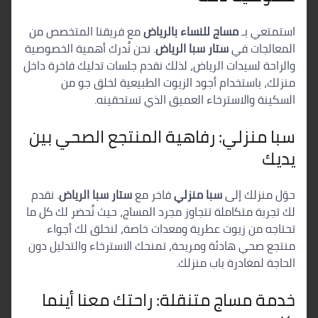
استمتعي بـ
مساج للنساء بالرياض
مع فريقنا المتخصص من
المعالجات في
ستار سبا الرياض
. نحن نُدرك أهمية الخصوصية
والراحة لسيدات الرياض، لذلك نقدم جلسات تدليك فاخرة داخل
منزلك، باستخدام أجود الزيوت الطبيعية لخلق جو من
السكينة والاسترخاء العميق الذي تستحقينه.
سبا منزلي: رفاهية المنتجع الصحي بين
يديك
حوّل منزلك إلى
سبا منزلي
فاخر مع
ستار سبا الرياض
. نقدم
لك تجربة متكاملة تتجاوز مجرد المساج، حيث نُحضر لك كل ما
تحتاجه من زيوت عطرية ومعدات خاصة، لنخلق لك أجواء
منتجع صحي هادئة ومريحة، تمنحك الاسترخاء والتدليل دون
الحاجة لمغادرة باب منزلك.
خدمة مساج متنقلة: راحتك معنا أينما