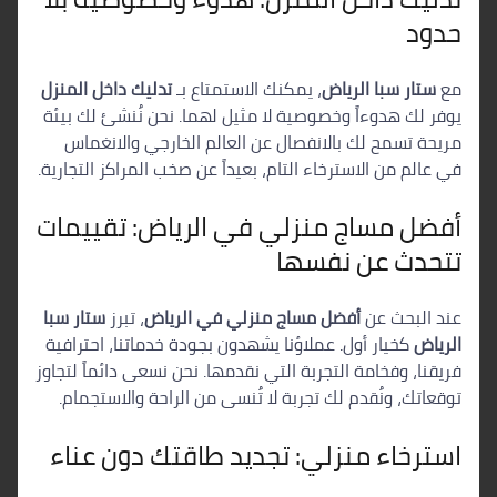
حدود
مع
ستار سبا الرياض
، يمكنك الاستمتاع بـ
تدليك داخل المنزل
يوفر لك هدوءاً وخصوصية لا مثيل لهما. نحن نُنشئ لك بيئة
مريحة تسمح لك بالانفصال عن العالم الخارجي والانغماس
في عالم من الاسترخاء التام، بعيداً عن صخب المراكز التجارية.
أفضل مساج منزلي في الرياض: تقييمات
تتحدث عن نفسها
عند البحث عن
أفضل مساج منزلي في الرياض
، تبرز
ستار سبا
الرياض
كخيار أول. عملاؤنا يشهدون بجودة خدماتنا، احترافية
فريقنا، وفخامة التجربة التي نقدمها. نحن نسعى دائماً لتجاوز
توقعاتك، ونُقدم لك تجربة لا تُنسى من الراحة والاستجمام.
استرخاء منزلي: تجديد طاقتك دون عناء