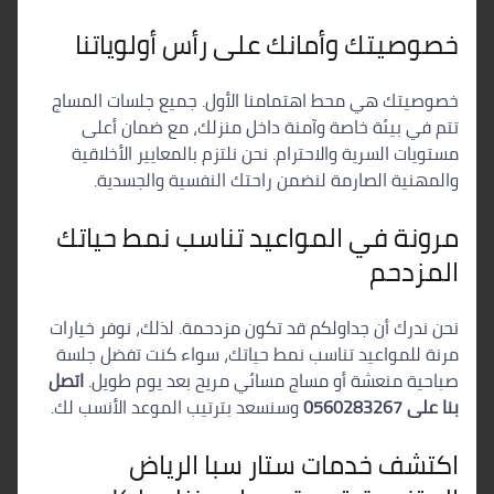
خصوصيتك وأمانك على رأس أولوياتنا
خصوصيتك هي محط اهتمامنا الأول. جميع جلسات المساج
تتم في بيئة خاصة وآمنة داخل منزلك، مع ضمان أعلى
مستويات السرية والاحترام. نحن نلتزم بالمعايير الأخلاقية
والمهنية الصارمة لنضمن راحتك النفسية والجسدية.
مرونة في المواعيد تناسب نمط حياتك
المزدحم
نحن ندرك أن جداولكم قد تكون مزدحمة. لذلك، نوفر خيارات
مرنة للمواعيد تناسب نمط حياتك، سواء كنت تفضل جلسة
صباحية منعشة أو مساج مسائي مريح بعد يوم طويل.
اتصل
بنا على 0560283267
وسنسعد بترتيب الموعد الأنسب لك.
اكتشف خدمات ستار سبا الرياض