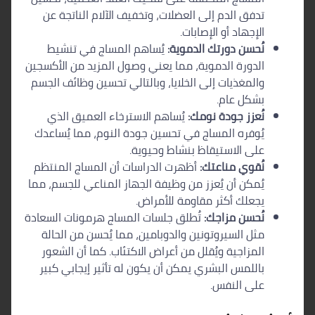
تدفق الدم إلى العضلات، وتخفيف الآلام الناتجة عن
الإجهاد أو الإصابات.
نُحسن دورتك الدموية:
يُساهم المساج في تنشيط
الدورة الدموية، مما يعني وصول المزيد من الأكسجين
والمغذيات إلى الخلايا، وبالتالي تحسين وظائف الجسم
بشكل عام.
نُعزز جودة نومك:
يُساهم الاسترخاء العميق الذي
يُوفره المساج في تحسين جودة النوم، مما يُساعدك
على الاستيقاظ بنشاط وحيوية.
نُقوي مناعتك:
أظهرت الدراسات أن المساج المنتظم
يُمكن أن يُعزز من وظيفة الجهاز المناعي للجسم، مما
يجعلك أكثر مقاومة للأمراض.
نُحسن مزاجك:
تُطلق جلسات المساج هرمونات السعادة
مثل السيروتونين والدوبامين، مما يُحسن من الحالة
المزاجية ويُقلل من أعراض الاكتئاب. كما أن الشعور
باللمس البشري يمكن أن يكون له تأثير إيجابي كبير
على النفس.