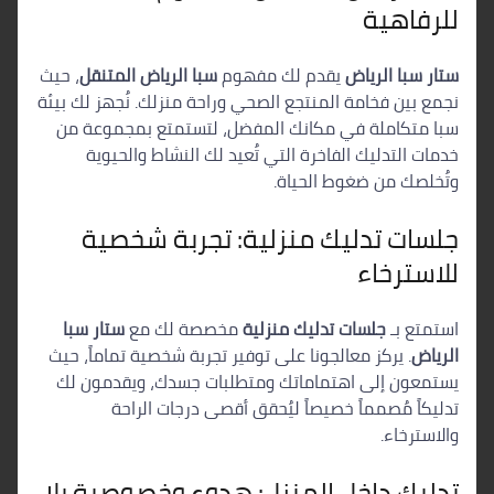
للرفاهية
ستار سبا الرياض
يقدم لك مفهوم
سبا الرياض المتنقل
، حيث
نجمع بين فخامة المنتجع الصحي وراحة منزلك. نُجهز لك بيئة
سبا متكاملة في مكانك المفضل، لتستمتع بمجموعة من
خدمات التدليك الفاخرة التي تُعيد لك النشاط والحيوية
وتُخلصك من ضغوط الحياة.
جلسات تدليك منزلية: تجربة شخصية
للاسترخاء
استمتع بـ
جلسات تدليك منزلية
مخصصة لك مع
ستار سبا
الرياض
. يركز معالجونا على توفير تجربة شخصية تماماً، حيث
يستمعون إلى اهتماماتك ومتطلبات جسدك، ويقدمون لك
تدليكاً مُصمماً خصيصاً ليُحقق أقصى درجات الراحة
والاسترخاء.
تدليك داخل المنزل: هدوء وخصوصية بلا