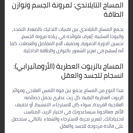
المساج التايلاندي: لمرونة الجسم وتوازن
الطاقة
يجمع المساج التايلاندي بين تقنيات التدليك بالضغط، التمدد،
واليوجا السلبية. يُعرف بفوائده في زيادة مرونة الجسم،
تحسين الدورة الدموية، وتخفيف آلام المفاصل والعضلات. كما
أنه يُسهم في تعزيز الشعور بالتوازن والطاقة الداخلية.
المساج بالزيوت العطرية (الأروماثيرابي):
انسجام للجسد والعقل
هذا النوع من المساج يجمع بين قوة اللمس العلاجي وفوائد
الزيوت العطرية النقية. كل زيت عطري يحمل خصائصه
العلاجية الفريدة، سواء كان للاسترخاء، التنشيط، أو تخفيف
الألم. معالجونا سيساعدونك في اختيار الزيت المناسب
لاحتياجاتك، لتعزيز تجربة الاسترخاء والشفاء. بالتالي، ستحصل
على فائدة مزدوجة للجسد والعقل.