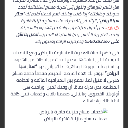
هل تبحث عن ملاذ للاسترخاء والراحة دون عناء مغادرة منزلك؟
هل تشعر بالإرهاق وتتوق إلى تجربة مساج استثنائية تُجدد
حيويتك وطاقتك؟ إذا كانت إجابتك نعم، فدعنا نُقدم لك
“ستار
سبا الرياض”
، الرائد في تقديم خدمات مساج منزلية فاخرة
بالرياض
. نحن نُحول منزلك إلى واحة من الهدوء والسكينة،
ونمنحك تجربة لا تُنسى من الاسترخاء العميق.
اتصل بنا الآن
على 0560283267
ودع خبراء الراحة يعتنون بك.
في خضم الحياة العصرية المتسارعة بالرياض، ومع التحديات
اليومية التي نواجهها، يصبح البحث عن لحظات من الهدوء
والاستجمام ضرورة لا رفاهية. لذلك، يأتي دور
“ستار سبا
الرياض”
ليوفر لك هذه الفرصة الثمينة، مقدماً خدمة مساج
منزلي لا مثيل لها، تجمع بين الاحترافية الفائقة والفخامة
المطلقة. نحن ندرك تمامًا أن وقتك ثمين، وراحتك هي
أولويتنا القصوى، وبالتالي، صممنا باقات وخدمات تلبي كافة
احتياجاتك وتطلعاتك.
خدمات مساج منزلية فاخرة بالرياض