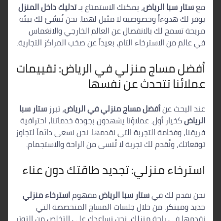
مع
ستار سبا الرياض
، يمكنك الاستمتاع بـ
تدليك داخل المنزل
يوفر لك هدوءاً وخصوصية لا مثيل لهما. نحن نُنشئ لك بيئة
مريحة تسمح لك بالانفصال عن العالم الخارجي والانغماس
في عالم من الاسترخاء التام، بعيداً عن صخب المراكز التجارية.
أفضل مساج منزلي في الرياض: تقييمات
عملائنا تتحدث عن نفسها
عند البحث عن
أفضل مساج منزلي في الرياض
، تبرز
ستار سبا
الرياض
كخيار أول. عملاؤنا يشهدون بجودة خدماتنا، احترافية
فريقنا، وفخامة التجربة التي نقدمها. نحن نسعى دائماً لتجاوز
توقعاتك، ونُقدم لك تجربة لا تُنسى من الراحة والاستجمام.
استرخاء منزلي: تجديد طاقتك دون عناء
نحن نقدم لك في
ستار سبا الرياض
مفهوم
استرخاء منزلي
جديد ومبتكر. من خلال جلسات المساج المتخصصة التي
نقدمها في راحة منزلك، نحن نساعدك على التخلص من التوتر