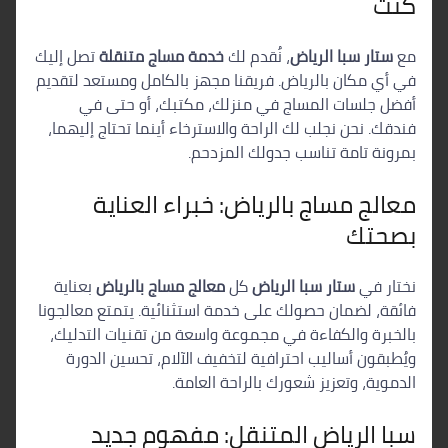
كنت
مع
ستار سبا الرياض
، نُقدم لك
خدمة مساج متنقلة
تصل إليك
في أي مكان بالرياض. فريقنا مجهز بالكامل ومستعد لتقديم
أفضل جلسات المساج في منزلك، مكتبك، أو حتى في
فندقك. نحن نجلب لك الراحة والاسترخاء أينما تحتاج إليهما،
بمرونة تامة تناسب جدولك المزدحم.
معالج مساج بالرياض: خبراء العناية
بصحتك
نختار في
ستار سبا الرياض
كل
معالج مساج بالرياض
بعناية
فائقة، لضمان حصولك على خدمة استثنائية. يتمتع معالجونا
بالخبرة والكفاءة في مجموعة واسعة من تقنيات التدليك،
ويُطبقون أساليب احترافية لتخفيف الآلام، تحسين الدورة
الدموية، وتعزيز شعورك بالراحة العامة.
سبا الرياض المتنقل: مفهوم جديد