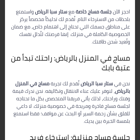
احجز الآن
جلسة مساج خاصة
مع
ستار سبا الرياض
واستمتع
بلحظات من الاسترخاء التام. نُقدم لك تدليكاً مخصصاً يركز
على مناطق جسمك التي تحتاج إلى اهتمام خاص، مع ضمان
الخصوصية الكاملة في منزلك. إنها فرصتك لتُدلل نفسك
وتُعيد شحن طاقتك.
مساج في المنزل بالرياض: راحتك تبدأ من
عتبة بابك
نحن في
ستار سبا الرياض
نُقدم لك تجربة
مساج في المنزل
بالرياض
، لنوفر عليك عناء الانتقال وتكاليفه. نحن ندرك قيمة
وقتك وراحتك، لذلك يأتي فريقنا المتخصص بكل ما تحتاجه
لجلسة مساج فاخرة ومريحة في خصوصية منزلك. لا داعي
للقلق بشأن زحمة السير أو البحث عن مواقف؛ فقط استمتع
بلمسة الخبرة بين يديك.
جلسة مساج منزلية: استرخاء فريد