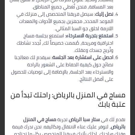
بعد المسافة، فنحن نُغطي جميع المناطق.
نصل إليك:
سيصل فريقنا المتخصص إلى منزلك في
الموعد المحدد، مجهزين بجميع الأدوات والمعدات
اللازمة لخلق جو السبا المثالي.
استمتع بتجربة الاسترخاء:
استمتع بجلسة مساج
احترافية ومريحة، صُممت خصيصاً لك، تُجدد نشاطك
وتُريح جسدك وعقلك.
احصل على استشارة بعد الجلسة:
سيقدم لك معالجنا
نصائح حول كيفية الحفاظ على الشعور بالراحة
والاسترخاء بعد الجلسة، بالإضافة إلى توصيات للحصول
على أفضل النتائج.
مساج في المنزل بالرياض: راحتك تبدأ من
عتبة بابك
نقدم لك في
ستار سبا الرياض
تجربة
مساج في المنزل
بالرياض
، لنوفر عليك عناء الانتقال وتكاليفه. نحن ندرك قيمة
وقتك وراحتك، لذلك يأتيك فريقنا المتخصص بكل ما تحتاجه