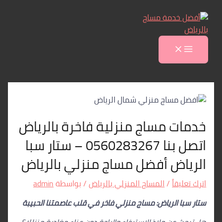
MAIN
Post
تخطي
اكتب
اسم*
Email*
الموقع
MENU
إلى
هنا...
navigation
المحتوى
خدمات مساج منزلية فاخرة بالرياض
اتصل بنا 0560283267 – ستار سبا
الرياض أفضل مساج منزلي بالرياض
اترك تعليقاً
/
المساج المنزلي بالرياض
/ بواسطة
admin
ستار سبا الرياض: مساج منزلي فاخر في قلب عاصمتنا الحبيبة