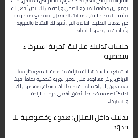
ستار سبا الرياض
يقدم لك مفهوم
سبا الرياض المتنقل
، حيث
نجمع بين فخامة المنتجع الصحي وراحة منزلك. نحن نُجهز لك
بيئة سبا متكاملة في مكانك المفضل، لتستمتع بمجموعة
من خدمات التدليك الفاخرة التي تُعيد لك النشاط والحيوية
وتُخلصك من ضغوط الحياة.
جلسات تدليك منزلية: تجربة استرخاء
شخصية
استمتع بـ
جلسات تدليك منزلية
مخصصة لك مع
ستار سبا
الرياض
. يركز معالجونا على توفير تجربة شخصية تماماً، حيث
يستمعون إلى اهتماماتك ومتطلبات جسدك، ويقدمون لك
تدليكاً نصممه خصيصاً ليُحقق أقصى درجات الراحة
والاسترخاء.
تدليك داخل المنزل: هدوء وخصوصية بلا
حدود