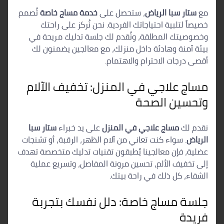
مع
ستار سبا الرياض
، ستحصل على
خدمة مساج خاصة
تُصمم
خصيصاً لتلبية احتياجاتك الفردية. نحن نُركز على راحتك
وخصوصيتك المطلقة، ونُقدم لك جلسة تدليك مريحة في
بيئة آمنة وهادئة داخل منزلك، مع معالجين يضمنون لك
أقصى درجات الاحترام والاهتمام.
مساج علاجي في المنزل: تخفيف الآلام
وتحسين الصحة
نقدم لك
مساج علاجي في المنزل
على يد خبراء
ستار سبا
الرياض
. سواء كنت تعاني من آلام الظهر، الرقبة، أو تشنجات
عضلية، فإن معالجينا يُطبقون تقنيات تدليك متخصصة تهدف
إلى تخفيف الألم، تحسين مرونة المفاصل، وتسريع عملية
الشفاء، كل ذلك في راحة بيتك.
جلسة مساج خاصة: دلل نفسك بتجربة
فريدة