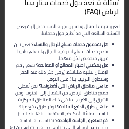
أسئلة شائعة حول خدمات ستار سبا
الرياض (FAQ)
لتعزيز قيمة المقال وتحسين تجربة المستخدم، إليك بعض
الأسئلة الشائعة التي قد تُطرح حول خدماتنا:
هل تقدمون خدمات مساج للرجال والنساء؟
نعم، نحن
نقدم خدمات مساج احترافية للرجال والنساء، ولدينا
فريق متخصص لكل منهما.
هل يمكنني اختيار المعالج أو المعالجة؟
نسعى قدر
الإمكان لتلبية طلباتكم، يُرجى ذكر ذلك عند الحجز
وسنحاول الترتيب بناءً على التوفر.
ما هي مناطق الرياض التي تُغطونها؟
نحن نُغطي
جميع مناطق الرياض، من الشمال إلى الجنوب، ومن
الشرق إلى الغرب، بما في ذلك المناطق المركزية.
ما هي طرق الدفع المتاحة؟
نوفر طرق دفع مرنة
تناسب عملائنا، يُمكنكم الاستفسار عنها عند الحجز.
كم تستغرق الجلسة الواحدة؟
تختلف مدة الجلسة
حسب نوع المساج الذي تختاره، وعادة ما تتراوح بين 60