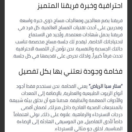
احترافية وخبرة فريقنا المتميز
فريقنا يضم معالجين ومعالجات مساج ذوي خبرة واسعة
ومدربين على أحدث تقنيات المساج العالمية. كل فرد في
فريقنا يحمل شهادات معتمدة، ويُجيد فن الاستماع
لاحتياجاتك الخاصة، ليقدم لك جلسة مساج مخصصة تناسب
حالتك الجسدية والنفسية. نحن نؤمن أن اللمسة الاحترافية
تحدث فرقاً كبيراً، ولذلك نحرص على تقديمها في كل جلسة.
فخامة وجودة نعتني بها بكل تفصيل
“ستار سبا الرياض”
يعني الفخامة. نحن نستخدم فقط أجود
أنواع الزيوت الطبيعية والعطرية، بالإضافة إلى المعدات
والأدوات المعقمة والنظيفة. هدفنا هو أن نخلق بيئة شبيهة
بالمنتجعات الصحية الفاخرة داخل منزلك، لضمان أقصى
درجات الاسترخاء والرفاهية. علاوة على ذلك، نولي اهتماماً
خاصاً لأدق التفاصيل، من الموسيقى الهادئة إلى الإضاءة
المناسبة، لخلق جو مثالي للاسترخاء.