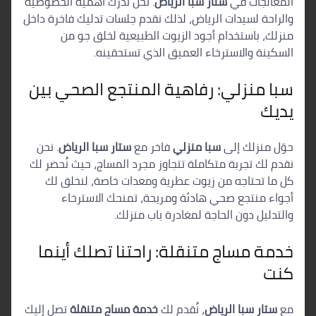
المعالجات في
ستار سبا الرياض
. نحن نُدرك أهمية الخصوصية
والراحة لسيدات الرياض، لذلك نقدم جلسات تدليك فاخرة داخل
منزلك، باستخدام أجود الزيوت الطبيعية لخلق جو من
السكينة والاسترخاء العميق الذي تستحقينه.
سبا منزلي: رفاهية المنتجع الصحي بين
يديك
حوّل منزلك إلى
سبا منزلي
فاخر مع
ستار سبا الرياض
. نحن
نقدم لك تجربة متكاملة تتجاوز مجرد المساج، حيث نُحضر لك
كل ما تحتاجه من زيوت عطرية ومعدات خاصة، لنخلق لك
أجواء منتجع صحي هادئة ومريحة، تمنحك الاسترخاء
والتدليل دون الحاجة لمغادرة باب منزلك.
خدمة مساج متنقلة: راحتنا تصلك أينما
كنت
مع
ستار سبا الرياض
، نُقدم لك
خدمة مساج متنقلة
تصل إليك