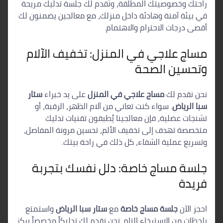
راحتك وخصوصيتك المطلقة، ونُقدم لك جلسة تدليك مريحة
في بيئة آمنة وهادئة داخل منزلك، مع معالجين يضمنون لك
أقصى درجات الاحترام والاهتمام.
مساج علاجي في المنزل: تخفيف الآلام
وتحسين الصحة
نحن نقدم لك
مساج علاجي في المنزل
على يد خبراء
ستار
سبا الرياض
. سواء كنت تعاني من آلام الظهر، الرقبة، أو
تشنجات عضلية، فإن معالجينا يُطبقون تقنيات تدليك
متخصصة تهدف إلى تخفيف الألم، تحسين مرونة المفاصل،
وتسريع عملية الشفاء، كل ذلك في راحة بيتك.
جلسة مساج خاصة: دلل نفسك بتجربة
فريدة
احجز الآن
جلسة مساج خاصة
مع
ستار سبا الرياض
واستمتع
بلحظات من الاسترخاء التام. نحن نقدم لك تدليكاً مخصصاً يركز