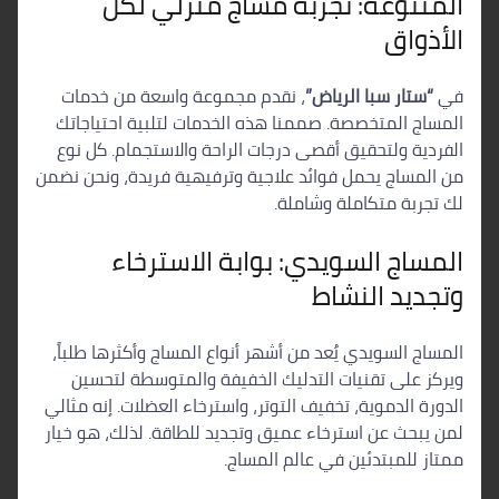
المتنوعة: تجربة مساج منزلي لكل
الأذواق
في
“ستار سبا الرياض”
، نقدم مجموعة واسعة من خدمات
المساج المتخصصة. صممنا هذه الخدمات لتلبية احتياجاتك
الفردية ولتحقيق أقصى درجات الراحة والاستجمام. كل نوع
من المساج يحمل فوائد علاجية وترفيهية فريدة، ونحن نضمن
لك تجربة متكاملة وشاملة.
المساج السويدي: بوابة الاسترخاء
وتجديد النشاط
المساج السويدي يُعد من أشهر أنواع المساج وأكثرها طلباً،
ويركز على تقنيات التدليك الخفيفة والمتوسطة لتحسين
الدورة الدموية، تخفيف التوتر، واسترخاء العضلات. إنه مثالي
لمن يبحث عن استرخاء عميق وتجديد للطاقة. لذلك، هو خيار
ممتاز للمبتدئين في عالم المساج.